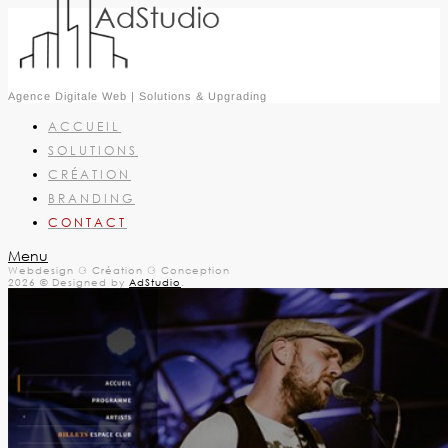
Agence Digitale Web | Solutions & Upgrading
ACCUEIL
SOLUTIONS
CRÉATION
BRANDING
CONTACT
Menu
Webdesign ⚆ Création ⚆ Conception
2026 © Designed by
AdStudio
.