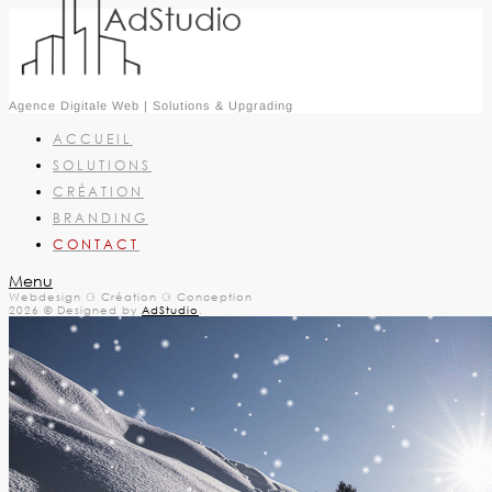
Agence Digitale Web | Solutions & Upgrading
ACCUEIL
SOLUTIONS
CRÉATION
BRANDING
CONTACT
Menu
Webdesign ⚆ Création ⚆ Conception
2026 © Designed by
AdStudio
.