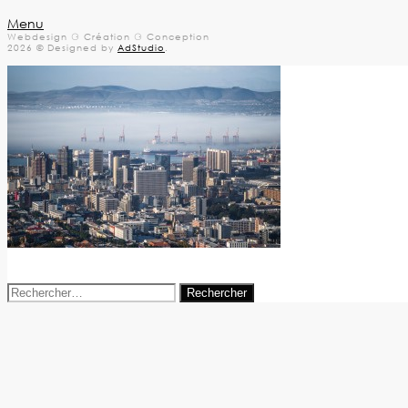
Menu
Webdesign ⚆ Création ⚆ Conception
2026 © Designed by
AdStudio
.
18 mai 2016
agence-digitale
Rechercher :