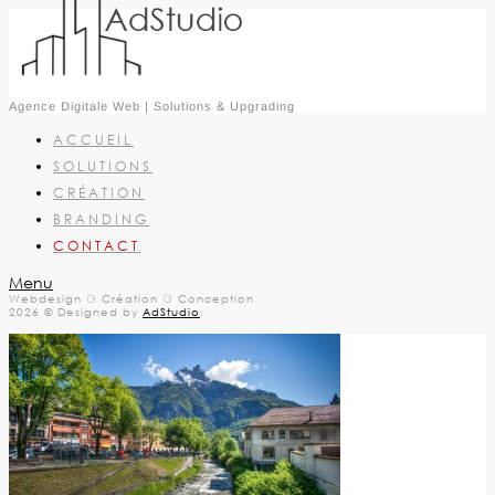
Agence Digitale Web | Solutions & Upgrading
ACCUEIL
SOLUTIONS
CRÉATION
BRANDING
CONTACT
Menu
Webdesign ⚆ Création ⚆ Conception
2026 © Designed by
AdStudio
.