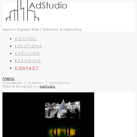
Agence Digitale Web | Solutions & Upgrading
ACCUEIL
SOLUTIONS
CRÉATION
BRANDING
CONTACT
Menu
Webdesign ⚆ Création ⚆ Conception
2026 © Designed by
AdStudio
.