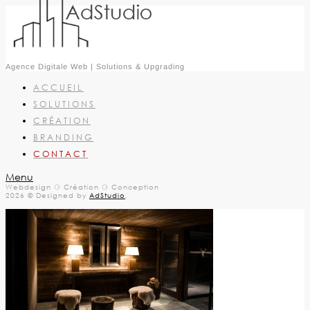
Agence Digitale Web | Solutions & Upgrading
ACCUEIL
SOLUTIONS
CRÉATION
BRANDING
CONTACT
Menu
Webdesign ⚆ Création ⚆ Conception
2026 © Designed by
AdStudio
.